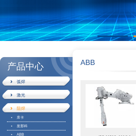
ABB
产品中心
弧焊
激光
阻焊
库卡
发那科
ABB