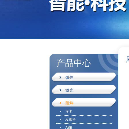
产品中心
弧焊
激光
阻焊
库卡
发那科
ABB