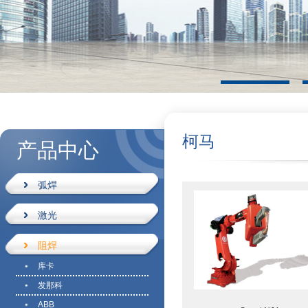
柯马
产品中心
弧焊
激光
阻焊
库卡
发那科
ABB