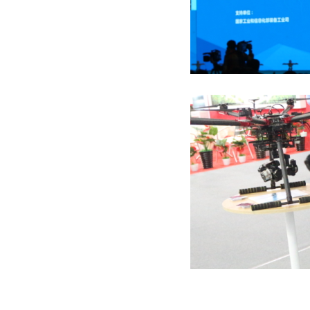
图一
图二