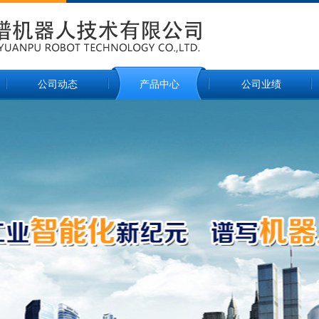
公司动态
产品中心
公司业绩