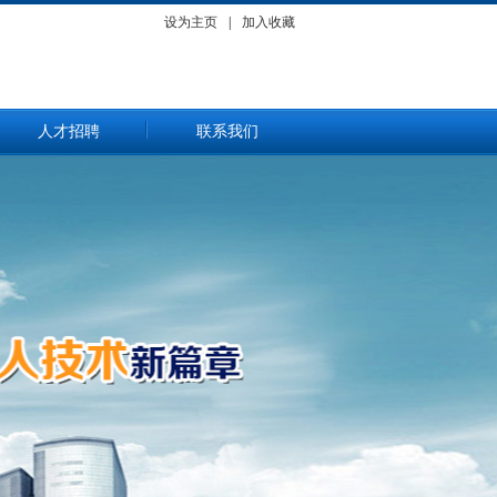
设为主页
|
加入收藏
人才招聘
联系我们