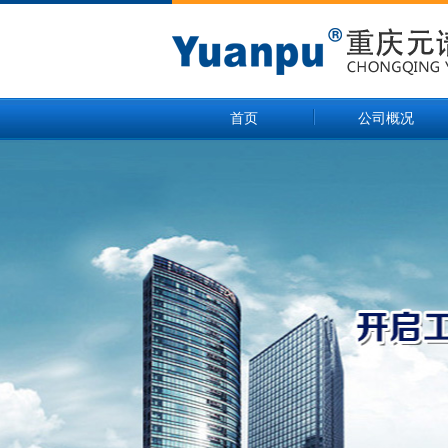
首页
公司概况