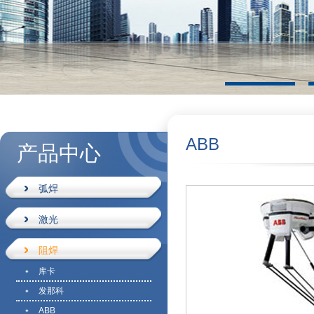
ABB
产品中心
弧焊
激光
阻焊
库卡
发那科
ABB