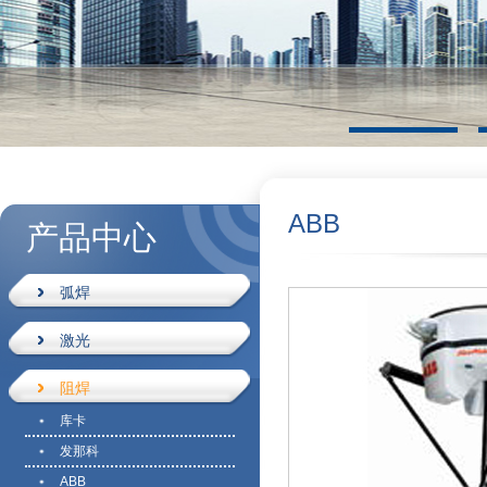
ABB
产品中心
弧焊
激光
阻焊
库卡
发那科
ABB