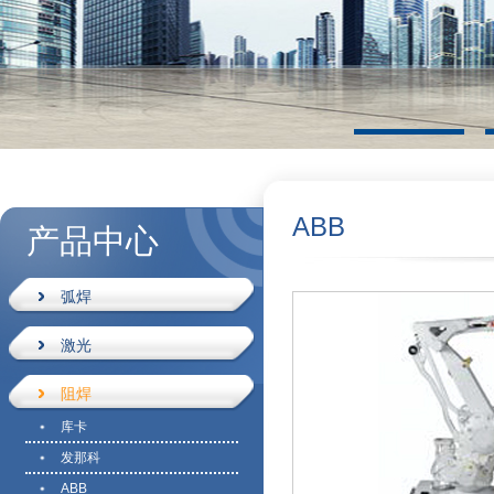
ABB
产品中心
弧焊
激光
阻焊
库卡
发那科
ABB