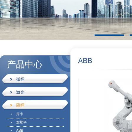
ABB
产品中心
弧焊
激光
阻焊
库卡
发那科
ABB