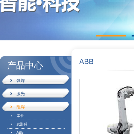
ABB
产品中心
弧焊
激光
阻焊
库卡
发那科
ABB